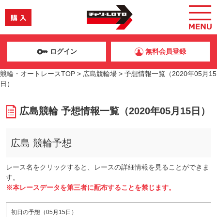
ログイン
無料会員登録
競輪・オートレースTOP
>
広島競輪場
>
予想情報一覧（2020年05月15
日）
広島競輪 予想情報一覧（2020年05月15日）
広島 競輪予想
レース名をクリックすると、レースの詳細情報を見ることができま
す。
※本レースデータを第三者に配布することを禁じます。
初日の予想（05月15日）