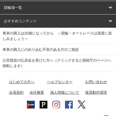
オートレース
レース予想
競輪場一覧
競輪くじ
レース結果
北日本
函館競輪場
青森競輪場
いわき平競輪場
おすすめコンテンツ
車券の購入は20歳になってから ～競輪・オートレースは適度に楽
Dokanto!
キャリーオーバー一覧
関
競輪選手情報
弥彦競輪場
前橋競輪場
取手競輪場
宇都宮競輪場
しみましょう～
東
大宮競輪場
西武園競輪場
京王閣競輪場
立川競輪場
チャリロトプラザ
Perfecta Navi
車券の購入にのめり込む不安のある方のご相談
南
松戸競輪場
千葉競輪場
川崎競輪場
平塚競輪場
公営競技の払戻金を受けた方へ（クリックすると国税庁のページへ
netkeirin
関
移動します）
小田原競輪場
伊東競輪場
静岡競輪場
東
ケイリンガル
中
名古屋競輪場
岐阜競輪場
大垣競輪場
豊橋競輪場
はじめての方へ
ヘルプセンター
お問い合わせ
部
チャリレンジャー
富山競輪場
松阪競輪場
四日市競輪場
会員規約
会社概要
個人情報について
推奨動作環境
競輪場情報
近
福井競輪場
奈良競輪場
向日町競輪場
和歌山競輪場
畿
岸和田競輪場
オートレース場情報