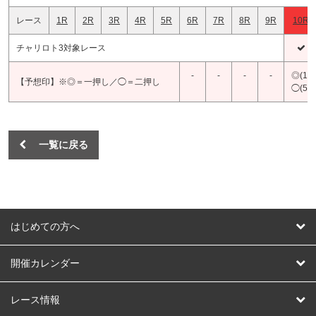
レース
1R
2R
3R
4R
5R
6R
7R
8R
9R
10R
チャリロト3対象レース
-
-
-
-
◎(1)
【予想印】※◎＝一押し／◯＝二押し
◯(5)
一覧に戻る
はじめての方へ
はじめての方へ
開催カレンダー
競輪
レース情報