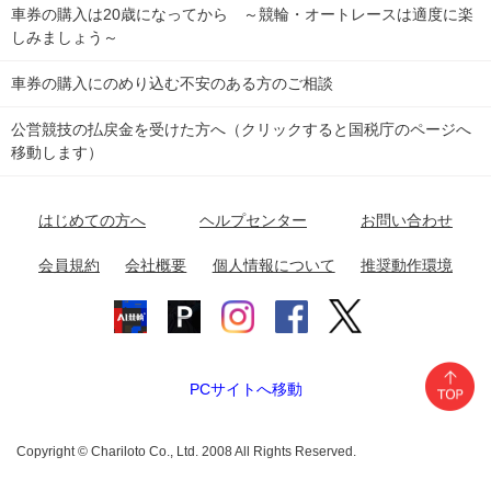
車券の購入は20歳になってから ～競輪・オートレースは適度に楽
Dokanto!
キャリーオーバー一覧
関
競輪選手情報
弥彦競輪場
前橋競輪場
取手競輪場
宇都宮競輪場
しみましょう～
東
大宮競輪場
西武園競輪場
京王閣競輪場
立川競輪場
チャリロトプラザ
Perfecta Navi
車券の購入にのめり込む不安のある方のご相談
南
松戸競輪場
千葉競輪場
川崎競輪場
平塚競輪場
公営競技の払戻金を受けた方へ（クリックすると国税庁のページへ
netkeirin
関
移動します）
小田原競輪場
伊東競輪場
静岡競輪場
東
ケイリンガル
中
名古屋競輪場
岐阜競輪場
大垣競輪場
豊橋競輪場
はじめての方へ
ヘルプセンター
お問い合わせ
部
チャリレンジャー
富山競輪場
松阪競輪場
四日市競輪場
会員規約
会社概要
個人情報について
推奨動作環境
競輪場情報
近
福井競輪場
奈良競輪場
向日町競輪場
和歌山競輪場
畿
岸和田競輪場
オートレース場情報
PCサイトへ移動
中国
玉野競輪場
広島競輪場
防府競輪場
Copyright © Chariloto Co., Ltd. 2008 All Rights Reserved.
四国
高松競輪場
小松島競輪場
高知競輪場
松山競輪場