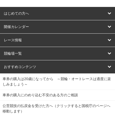
はじめての方へ
はじめての方へ
開催カレンダー
競輪
レース情報
オートレース
レース予想
競輪場一覧
競輪くじ
レース結果
北日本
函館競輪場
青森競輪場
いわき平競輪場
おすすめコンテンツ
車券の購入は20歳になってから ～競輪・オートレースは適度に楽
Dokanto!
キャリーオーバー一覧
関
競輪選手情報
弥彦競輪場
前橋競輪場
取手競輪場
宇都宮競輪場
しみましょう～
東
大宮競輪場
西武園競輪場
京王閣競輪場
立川競輪場
チャリロトプラザ
Perfecta Navi
車券の購入にのめり込む不安のある方のご相談
南
松戸競輪場
千葉競輪場
川崎競輪場
平塚競輪場
公営競技の払戻金を受けた方へ（クリックすると国税庁のページへ
netkeirin
関
移動します）
小田原競輪場
伊東競輪場
静岡競輪場
東