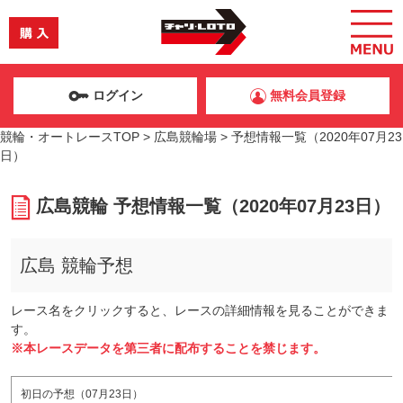
ログイン
無料会員登録
競輪・オートレースTOP
>
広島競輪場
>
予想情報一覧（2020年07月23
日）
広島競輪 予想情報一覧（2020年07月23日）
広島 競輪予想
レース名をクリックすると、レースの詳細情報を見ることができま
す。
※本レースデータを第三者に配布することを禁じます。
初日の予想（07月23日）