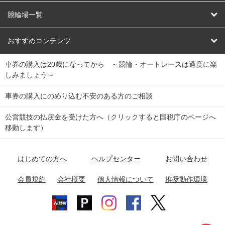
オートレース
レース予想
競輪場一覧
競輪くじ
レース結果
北日本
函館競輪場
青森競輪場
いわき平競輪場
おすすめコンテンツ
車券の購入は20歳になってから ～競輪・オートレースは適度に楽
Dokanto!
キャリーオーバー一覧
関
競輪選手情報
弥彦競輪場
前橋競輪場
取手競輪場
宇都宮競輪場
しみましょう～
東
大宮競輪場
西武園競輪場
京王閣競輪場
立川競輪場
チャリロトプラザ
Perfecta Navi
車券の購入にのめり込む不安のある方のご相談
南
松戸競輪場
千葉競輪場
川崎競輪場
平塚競輪場
公営競技の払戻金を受けた方へ（クリックすると国税庁のページへ
netkeirin
関
移動します）
小田原競輪場
伊東競輪場
静岡競輪場
東
ケイリンガル
中
名古屋競輪場
岐阜競輪場
大垣競輪場
豊橋競輪場
はじめての方へ
ヘルプセンター
お問い合わせ
部
チャリレンジャー
富山競輪場
松阪競輪場
四日市競輪場
会員規約
会社概要
個人情報について
推奨動作環境
競輪場情報
近
福井競輪場
奈良競輪場
向日町競輪場
和歌山競輪場
畿
岸和田競輪場
オートレース場情報