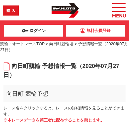
ログイン
無料会員登録
競輪・オートレースTOP
>
向日町競輪場
>
予想情報一覧（2020年07月
27日）
向日町競輪 予想情報一覧（2020年07月27
日）
向日町 競輪予想
レース名をクリックすると、レースの詳細情報を見ることができま
す。
※本レースデータを第三者に配布することを禁じます。