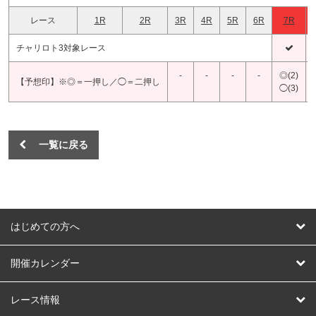
レース
1R
2R
3R
4R
5R
6R
7R
チャリロト3対象レース
-
-
-
-
◎(2)
【予想印】※◎＝一押し／◯＝二押し
◯(3)
一覧に戻る
はじめての方へ
はじめての方へ
開催カレンダー
競輪
レース情報