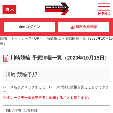
ログイン
無料会員登録
競輪・オートレースTOP
>
川崎競輪場
>
予想情報一覧（2020年10月15
日）
川崎競輪 予想情報一覧（2020年10月15日）
川崎 競輪予想
レース名をクリックすると、レースの詳細情報を見ることができま
す。
※本レースデータを第三者に配布することを禁じます。
初日の予想（10月15日）