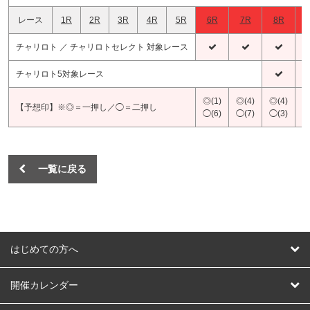
レース
1R
2R
3R
4R
5R
6R
7R
8R
チャリロト ／ チャリロトセレクト 対象レース
チャリロト5対象レース
◎(1)
◎(4)
◎(4)
◎
【予想印】※◎＝一押し／◯＝二押し
◯(6)
◯(7)
◯(3)
◯
一覧に戻る
はじめての方へ
はじめての方へ
開催カレンダー