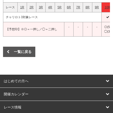
レース
1R
2R
3R
4R
5R
6R
7R
8R
9R
10R
チャリロト3対象レース
-
-
-
-
◎(5)
【予想印】※◎＝一押し／◯＝二押し
◯(3)
一覧に戻る
はじめての方へ
はじめての方へ
開催カレンダー
競輪
レース情報