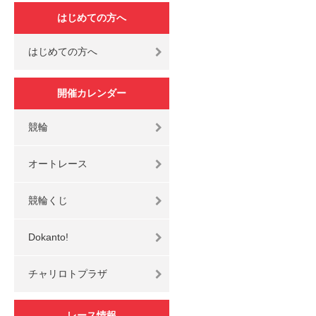
はじめての方へ
はじめての方へ
開催カレンダー
競輪
オートレース
競輪くじ
Dokanto!
チャリロトプラザ
レース情報