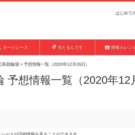
はじめて
オートレース
当たるんです
開催カレン
広島競輪場
>
予想情報一覧（2020年12月26日）
 予想情報一覧（2020年12
、レースの詳細情報を見ることができます。