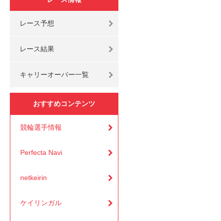
レース予想
レース結果
キャリーオーバー一覧
おすすめコンテンツ
競輪選手情報
Perfecta Navi
netkeirin
ケイリンガル