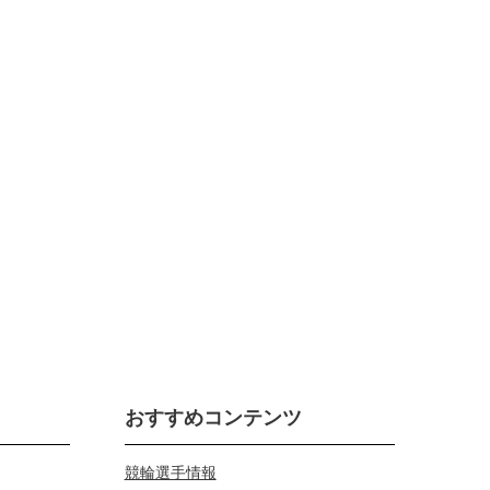
おすすめコンテンツ
競輪選手情報