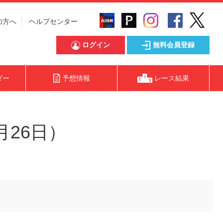
の方へ
ヘルプセンター
ログイン
無料会員登録
ダー
予想情報
レース結果
月26日）