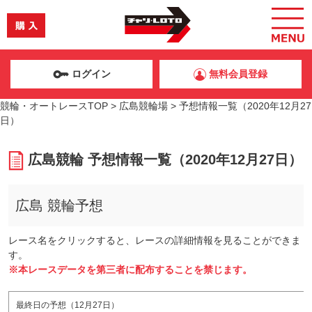
ログイン
無料会員登録
競輪・オートレースTOP
>
広島競輪場
>
予想情報一覧（2020年12月27
日）
広島競輪 予想情報一覧（2020年12月27日）
広島 競輪予想
レース名をクリックすると、レースの詳細情報を見ることができま
す。
※本レースデータを第三者に配布することを禁じます。
最終日の予想（12月27日）