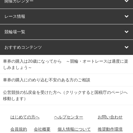
はじめての方へ
開催カレンダー
競輪
レース情報
オートレース
レース予想
競輪場一覧
競輪くじ
レース結果
北日本
函館競輪場
青森競輪場
いわき平競輪場
おすすめコンテンツ
車券の購入は20歳になってから ～競輪・オートレースは適度に楽
Dokanto!
キャリーオーバー一覧
関
競輪選手情報
弥彦競輪場
前橋競輪場
取手競輪場
宇都宮競輪場
しみましょう～
東
大宮競輪場
西武園競輪場
京王閣競輪場
立川競輪場
チャリロトプラザ
Perfecta Navi
車券の購入にのめり込む不安のある方のご相談
南
松戸競輪場
千葉競輪場
川崎競輪場
平塚競輪場
公営競技の払戻金を受けた方へ（クリックすると国税庁のページへ
netkeirin
関
移動します）
小田原競輪場
伊東競輪場
静岡競輪場
東
ケイリンガル
中
名古屋競輪場
岐阜競輪場
大垣競輪場
豊橋競輪場
はじめての方へ
ヘルプセンター
お問い合わせ
部
チャリレンジャー
富山競輪場
松阪競輪場
四日市競輪場
会員規約
会社概要
個人情報について
推奨動作環境