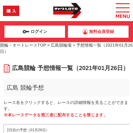
ログイン
無料会員登録
競輪・オートレースTOP
>
広島競輪場
>
予想情報一覧（2021年01月26
日）
広島競輪 予想情報一覧（2021年01月26日）
広島 競輪予想
レース名をクリックすると、レースの詳細情報を見ることができま
す。
※本レースデータを第三者に配布することを禁じます。
2日目の予想（01月26日）