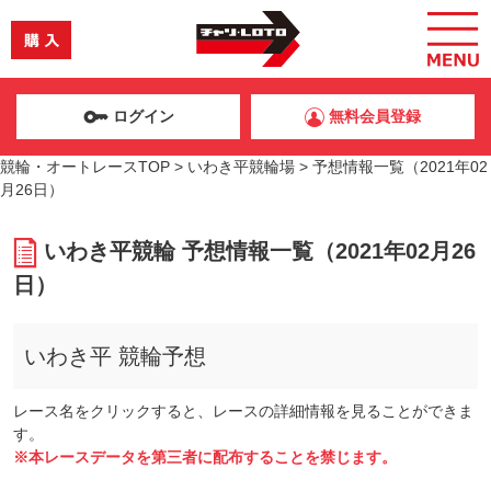
ログイン
無料会員登録
競輪・オートレースTOP
>
いわき平競輪場
>
予想情報一覧（2021年02
月26日）
いわき平競輪 予想情報一覧（2021年02月26
日）
いわき平 競輪予想
レース名をクリックすると、レースの詳細情報を見ることができま
す。
※本レースデータを第三者に配布することを禁じます。