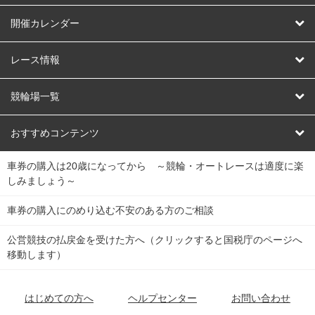
はじめての方へ
開催カレンダー
競輪
レース情報
オートレース
レース予想
競輪場一覧
競輪くじ
レース結果
北日本
函館競輪場
青森競輪場
いわき平競輪場
おすすめコンテンツ
車券の購入は20歳になってから ～競輪・オートレースは適度に楽
Dokanto!
キャリーオーバー一覧
関
競輪選手情報
弥彦競輪場
前橋競輪場
取手競輪場
宇都宮競輪場
しみましょう～
東
大宮競輪場
西武園競輪場
京王閣競輪場
立川競輪場
チャリロトプラザ
Perfecta Navi
車券の購入にのめり込む不安のある方のご相談
南
松戸競輪場
千葉競輪場
川崎競輪場
平塚競輪場
公営競技の払戻金を受けた方へ（クリックすると国税庁のページへ
netkeirin
関
移動します）
小田原競輪場
伊東競輪場
静岡競輪場
東
ケイリンガル
中
名古屋競輪場
岐阜競輪場
大垣競輪場
豊橋競輪場
はじめての方へ
ヘルプセンター
お問い合わせ
部
チャリレンジャー