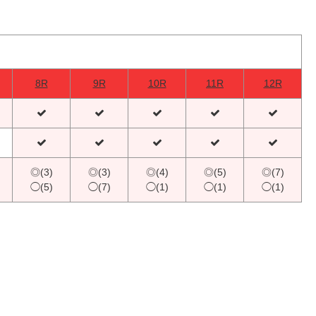
8R
9R
10R
11R
12R
◎(3)
◎(3)
◎(4)
◎(5)
◎(7)
◯(5)
◯(7)
◯(1)
◯(1)
◯(1)