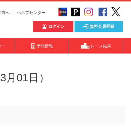
の方へ
ヘルプセンター
ログイン
無料会員登録
ダー
予想情報
レース結果
3月01日）