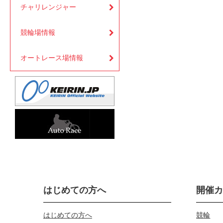
チャリレンジャー
競輪場情報
オートレース場情報
はじめての方へ
開催
はじめての方へ
競輪