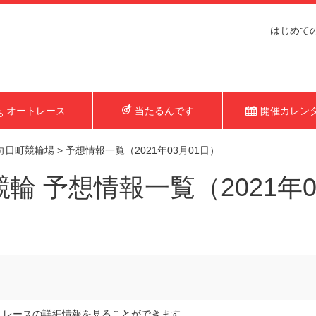
はじめて
オートレース
当たるんです
開催カレン
向日町競輪場
>
予想情報一覧（2021年03月01日）
輪 予想情報一覧（2021年0
、レースの詳細情報を見ることができます。