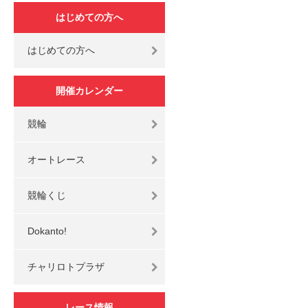
はじめての方へ
はじめての方へ
開催カレンダー
競輪
オートレース
競輪くじ
Dokanto!
チャリロトプラザ
レース情報