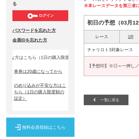
る
※本レースデータを第三者
ログイン
初日の予想（03月1
パスワードを忘れた方
レース
1R
会員IDを忘れた方
チャリロト3対象レース
安な方はこちら（1日の購入限度額の設定）↓
【予想印】※◎＝一押し
車券は20歳になってから
のめり込みが不安な方はこ
ちら
（1日の購入限度額の
設定）
一覧に戻る
無料会員登録はこちら