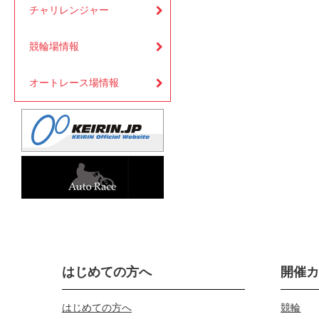
チャリレンジャー
競輪場情報
オートレース場情報
はじめての方へ
開催
はじめての方へ
競輪