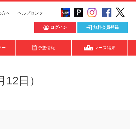
の方へ
ヘルプセンター
ログイン
無料会員登録
ダー
予想情報
レース結果
月12日）