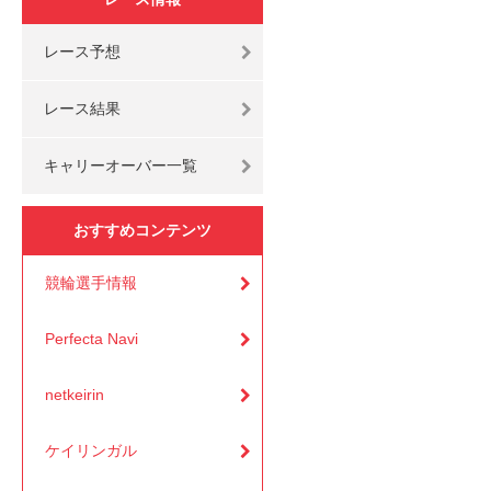
レース予想
レース結果
キャリーオーバー一覧
おすすめコンテンツ
競輪選手情報
Perfecta Navi
netkeirin
ケイリンガル