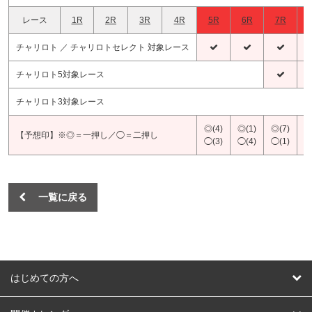
レース
1R
2R
3R
4R
5R
6R
7R
チャリロト ／ チャリロトセレクト 対象レース
チャリロト5対象レース
チャリロト3対象レース
◎(4)
◎(1)
◎(7)
◎
【予想印】※◎＝一押し／◯＝二押し
◯(3)
◯(4)
◯(1)
◯
一覧に戻る
はじめての方へ