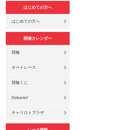
はじめての方へ
はじめての方へ
開催カレンダー
競輪
オートレース
競輪くじ
Dokanto!
チャリロトプラザ
レース情報