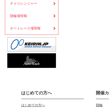
チャリレンジャー
競輪場情報
オートレース場情報
はじめての方へ
開催
はじめての方へ
競輪