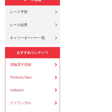
レース予想
レース結果
キャリーオーバー一覧
おすすめコンテンツ
競輪選手情報
Perfecta Navi
netkeirin
ケイリンガル