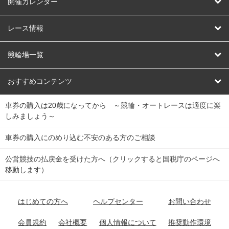
はじめての方へ
開催カレンダー
競輪
レース情報
オートレース
レース予想
競輪場一覧
競輪くじ
レース結果
北日本
函館競輪場
青森競輪場
いわき平競輪場
おすすめコンテンツ
車券の購入は20歳になってから ～競輪・オートレースは適度に楽
Dokanto!
キャリーオーバー一覧
関
競輪選手情報
弥彦競輪場
前橋競輪場
取手競輪場
宇都宮競輪場
しみましょう～
東
大宮競輪場
西武園競輪場
京王閣競輪場
立川競輪場
チャリロトプラザ
Perfecta Navi
車券の購入にのめり込む不安のある方のご相談
南
松戸競輪場
千葉競輪場
川崎競輪場
平塚競輪場
公営競技の払戻金を受けた方へ（クリックすると国税庁のページへ
netkeirin
関
移動します）
小田原競輪場
伊東競輪場
静岡競輪場
東
ケイリンガル
中
名古屋競輪場
岐阜競輪場
大垣競輪場
豊橋競輪場
はじめての方へ
ヘルプセンター
お問い合わせ
部
チャリレンジャー
富山競輪場
松阪競輪場
四日市競輪場
会員規約
会社概要
個人情報について
推奨動作環境