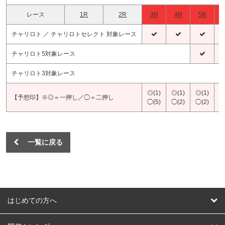
レース
1R
2R
3R
4R
5R
チャリロト ／ チャリロトセレクト 対象レース
チャリロト5対象レース
チャリロト3対象レース
◎(1)
◎(1)
◎(1)
◎
【予想印】※◎＝一押し／◯＝二押し
◯(5)
◯(2)
◯(2)
◯
一覧に戻る
はじめての方へ