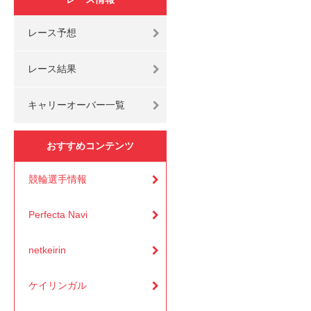
レース予想
レース結果
キャリーオーバー一覧
おすすめコンテンツ
競輪選手情報
Perfecta Navi
netkeirin
ケイリンガル