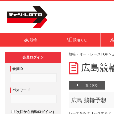
競輪
競輪くじ
競輪・オートレースTOP
>
会員ログイン
広島競輪
会員ID
一覧に戻る
パスワード
広島 競輪予想
次回から自動ログインす
レース名をクリックすると