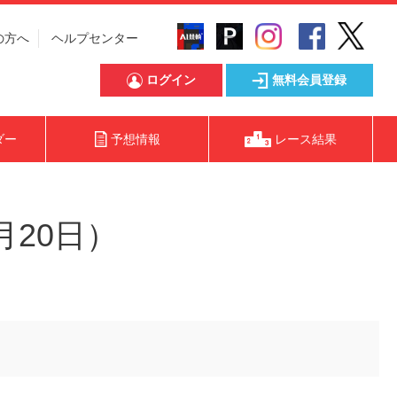
の方へ
ヘルプセンター
ログイン
無料会員登録
ダー
予想情報
レース結果
月20日）