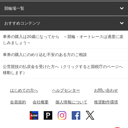
オートレース
レース予想
競輪場一覧
競輪くじ
レース結果
北日本
函館競輪場
青森競輪場
いわき平競輪場
おすすめコンテンツ
車券の購入は20歳になってから ～競輪・オートレースは適度に楽
Dokanto!
キャリーオーバー一覧
関
競輪選手情報
弥彦競輪場
前橋競輪場
取手競輪場
宇都宮競輪場
しみましょう～
東
大宮競輪場
西武園競輪場
京王閣競輪場
立川競輪場
チャリロトプラザ
Perfecta Navi
車券の購入にのめり込む不安のある方のご相談
南
松戸競輪場
千葉競輪場
川崎競輪場
平塚競輪場
公営競技の払戻金を受けた方へ（クリックすると国税庁のページへ
netkeirin
関
移動します）
小田原競輪場
伊東競輪場
静岡競輪場
東
ケイリンガル
中
名古屋競輪場
岐阜競輪場
大垣競輪場
豊橋競輪場
はじめての方へ
ヘルプセンター
お問い合わせ
部
チャリレンジャー
富山競輪場
松阪競輪場
四日市競輪場
会員規約
会社概要
個人情報について
推奨動作環境
競輪場情報
近
福井競輪場
奈良競輪場
向日町競輪場
和歌山競輪場
畿
岸和田競輪場
オートレース場情報