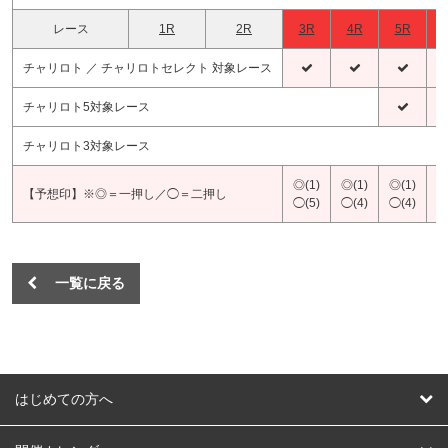
レース
1R
2R
3R
4R
5R
チャリロト ／ チャリロトセレクト 対象レース
チャリロト5対象レース
チャリロト3対象レース
◎(1)
◎(1)
◎(1)
◎
【予想印】※◎＝一押し／◯＝二押し
◯(5)
◯(4)
◯(4)
◯
一覧に戻る
はじめての方へ