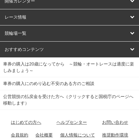
はじめての方へ
開催カレンダー
競輪
レース情報
オートレース
レース予想
競輪場一覧
競輪くじ
レース結果
北日本
函館競輪場
青森競輪場
いわき平競輪場
おすすめコンテンツ
車券の購入は20歳になってから ～競輪・オートレースは適度に楽
Dokanto!
キャリーオーバー一覧
関
競輪選手情報
弥彦競輪場
前橋競輪場
取手競輪場
宇都宮競輪場
しみましょう～
東
大宮競輪場
西武園競輪場
京王閣競輪場
立川競輪場
チャリロトプラザ
Perfecta Navi
車券の購入にのめり込む不安のある方のご相談
南
松戸競輪場
千葉競輪場
川崎競輪場
平塚競輪場
公営競技の払戻金を受けた方へ（クリックすると国税庁のページへ
netkeirin
関
移動します）
小田原競輪場
伊東競輪場
静岡競輪場
東
ケイリンガル
中
名古屋競輪場
岐阜競輪場
大垣競輪場
豊橋競輪場
はじめての方へ
ヘルプセンター
お問い合わせ
部
チャリレンジャー
富山競輪場
松阪競輪場
四日市競輪場
会員規約
会社概要
個人情報について
推奨動作環境