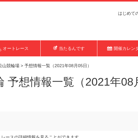
はじめて
オートレース
当たるんです
開催カレン
松山競輪場
>
予想情報一覧（2021年08月05日）
 予想情報一覧（2021年08
、レースの詳細情報を見ることができます。