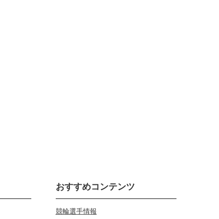
おすすめコンテンツ
競輪選手情報