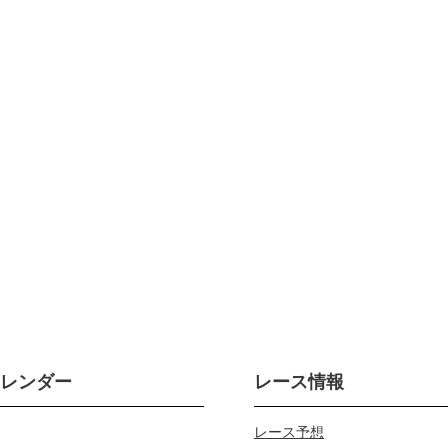
カレンダー
レース情報
レース予想