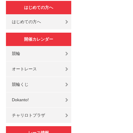
はじめての方へ
はじめての方へ
開催カレンダー
競輪
オートレース
競輪くじ
Dokanto!
チャリロトプラザ
レース情報