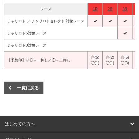
レース
1R
2R
3R
チャリロト ／ チャリロトセレクト 対象レース
チャリロト5対象レース
チャリロト3対象レース
◎(5)
◎(2)
◎(5)
◎
【予想印】※◎＝一押し／◯＝二押し
◯(1)
◯(1)
◯(3)
◯
一覧に戻る
はじめての方へ