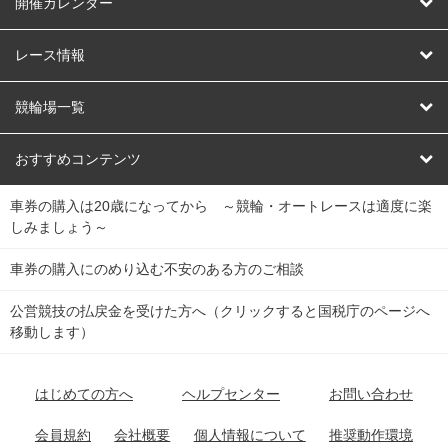
はじめての方へ
開催カレンダー
競輪
レース情報
オートレース
レース予想
競輪場一覧
競輪くじ
レース結果
北日本
函館競輪場
青森競輪場
いわき平競輪場
おすすめコンテンツ
車券の購入は20歳になってから ～競輪・オートレースは適度に楽
Dokanto!
キャリーオーバー一覧
関
競輪選手情報
弥彦競輪場
前橋競輪場
取手競輪場
宇都宮競輪場
しみましょう～
東
大宮競輪場
西武園競輪場
京王閣競輪場
立川競輪場
チャリロトプラザ
Perfecta Navi
車券の購入にのめり込む不安のある方のご相談
南
松戸競輪場
千葉競輪場
川崎競輪場
平塚競輪場
公営競技の払戻金を受けた方へ（クリックすると国税庁のページへ
netkeirin
関
移動します）
小田原競輪場
伊東競輪場
静岡競輪場
東
ケイリンガル
中
名古屋競輪場
岐阜競輪場
大垣競輪場
豊橋競輪場
はじめての方へ
ヘルプセンター
お問い合わせ
部
チャリレンジャー
富山競輪場
松阪競輪場
四日市競輪場
会員規約
会社概要
個人情報について
推奨動作環境