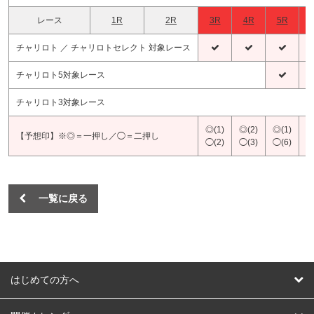
レース
1R
2R
3R
4R
5R
チャリロト ／ チャリロトセレクト 対象レース
チャリロト5対象レース
チャリロト3対象レース
◎(1)
◎(2)
◎(1)
◎
【予想印】※◎＝一押し／◯＝二押し
◯(2)
◯(3)
◯(6)
◯
一覧に戻る
はじめての方へ