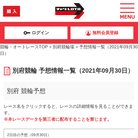
ログイン
無料会員登録
競輪・オートレースTOP
>
別府競輪場
>
予想情報一覧（2021年09月30
日）
別府競輪 予想情報一覧（2021年09月30日）
別府 競輪予想
レース名をクリックすると、レースの詳細情報を見ることができま
す。
※本レースデータを第三者に配布することを禁じます。
2日目の予想（09月30日）