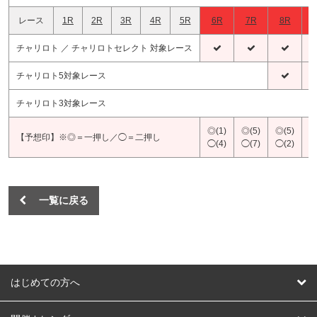
レース
1R
2R
3R
4R
5R
6R
7R
8R
チャリロト ／ チャリロトセレクト 対象レース
チャリロト5対象レース
チャリロト3対象レース
◎(1)
◎(5)
◎(5)
◎
【予想印】※◎＝一押し／◯＝二押し
◯(4)
◯(7)
◯(2)
◯
一覧に戻る
はじめての方へ