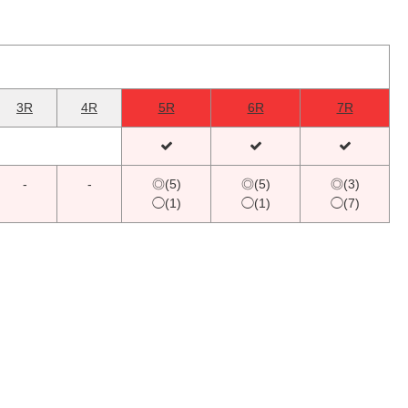
3R
4R
5R
6R
7R
-
-
◎(5)
◎(5)
◎(3)
◯(1)
◯(1)
◯(7)