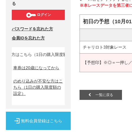
る
※本レースデータを第三者
ログイン
初日の予想（10月0
パスワードを忘れた方
会員IDを忘れた方
チャリロト3対象レース
安な方はこちら（1日の購入限度額の設定）↓
【予想印】※◎＝一押し
車券は20歳になってから
のめり込みが不安な方はこ
ちら
（1日の購入限度額の
設定）
一覧に戻る
無料会員登録はこちら