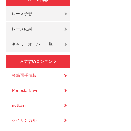
レース予想
レース結果
キャリーオーバー一覧
おすすめコンテンツ
競輪選手情報
Perfecta Navi
netkeirin
ケイリンガル