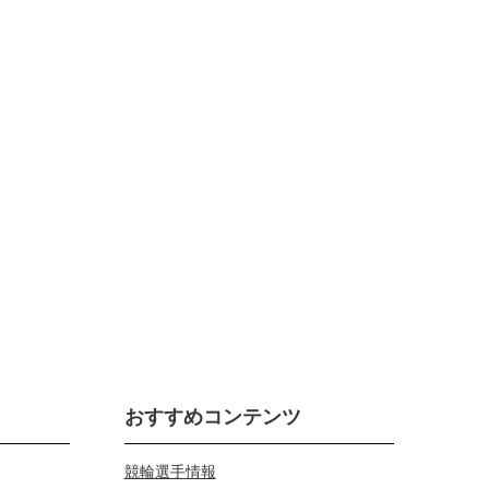
おすすめコンテンツ
競輪選手情報