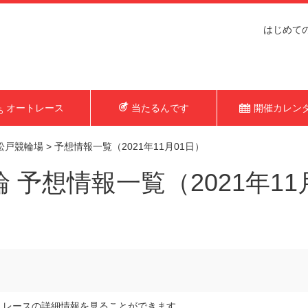
はじめて
オートレース
当たるんです
開催カレン
松戸競輪場
>
予想情報一覧（2021年11月01日）
 予想情報一覧（2021年11
、レースの詳細情報を見ることができます。