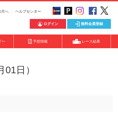
の方へ
ヘルプセンター
ログイン
無料会員登録
ダー
予想情報
レース結果
月01日）