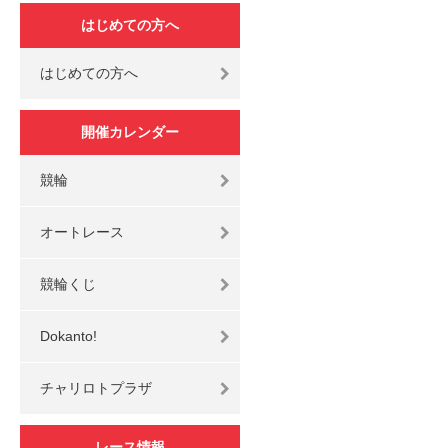
はじめての方へ
はじめての方へ
開催カレンダー
競輪
オートレース
競輪くじ
Dokanto!
チャリロトプラザ
レース情報