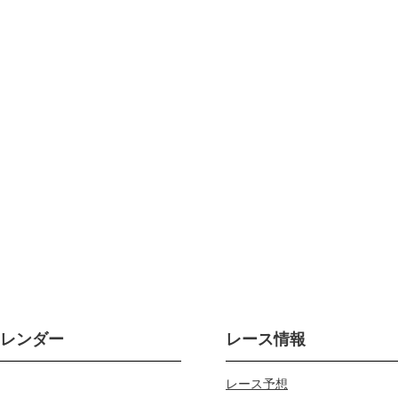
カレンダー
レース情報
レース予想