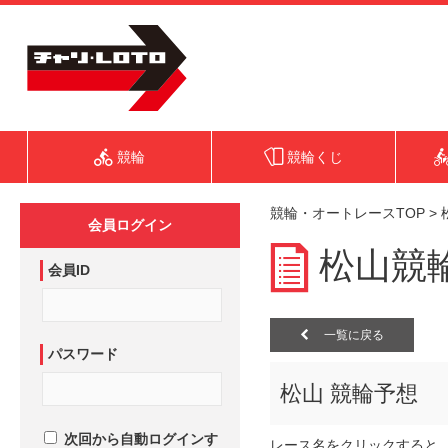
競輪
競輪くじ
競輪・オートレースTOP
>
会員ログイン
松山競輪
会員ID
一覧に戻る
パスワード
松山 競輪予想
次回から自動ログインす
レース名をクリックすると