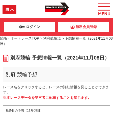
ログイン
無料会員登録
競輪・オートレースTOP
>
別府競輪場
>
予想情報一覧（2021年11月08
日）
別府競輪 予想情報一覧（2021年11月08日）
別府 競輪予想
レース名をクリックすると、レースの詳細情報を見ることができま
す。
※本レースデータを第三者に配布することを禁じます。
最終日の予想（11月08日）