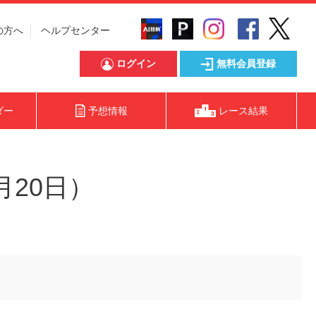
の方へ
ヘルプセンター
ログイン
無料会員登録
ダー
予想情報
レース結果
月20日）