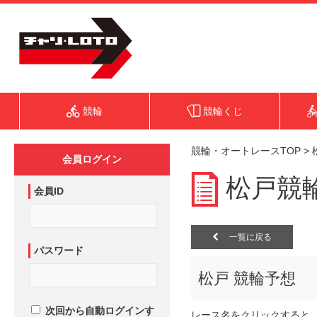
競輪
競輪くじ
競輪・オートレースTOP
>
会員ログイン
松戸競輪
会員ID
一覧に戻る
パスワード
松戸 競輪予想
次回から自動ログインす
レース名をクリックすると