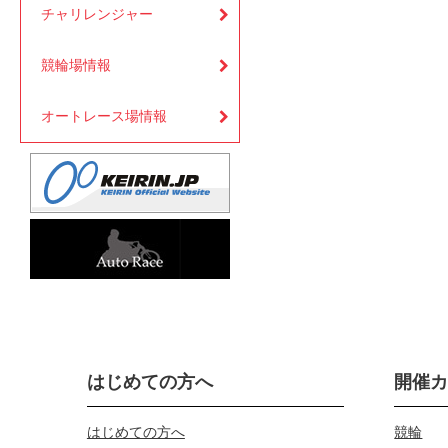
チャリレンジャー
競輪場情報
オートレース場情報
はじめての方へ
開催
はじめての方へ
競輪