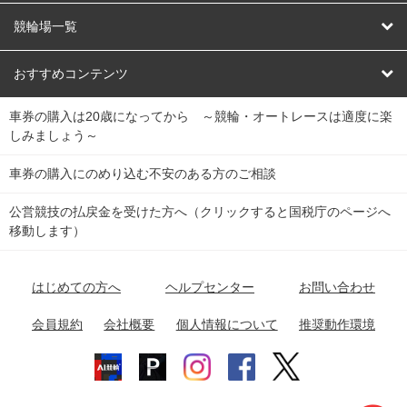
オートレース
レース予想
競輪場一覧
競輪くじ
レース結果
北日本
函館競輪場
青森競輪場
いわき平競輪場
おすすめコンテンツ
車券の購入は20歳になってから ～競輪・オートレースは適度に楽
Dokanto!
キャリーオーバー一覧
関
競輪選手情報
弥彦競輪場
前橋競輪場
取手競輪場
宇都宮競輪場
しみましょう～
東
大宮競輪場
西武園競輪場
京王閣競輪場
立川競輪場
チャリロトプラザ
Perfecta Navi
車券の購入にのめり込む不安のある方のご相談
南
松戸競輪場
千葉競輪場
川崎競輪場
平塚競輪場
公営競技の払戻金を受けた方へ（クリックすると国税庁のページへ
netkeirin
関
移動します）
小田原競輪場
伊東競輪場
静岡競輪場
東
ケイリンガル
中
名古屋競輪場
岐阜競輪場
大垣競輪場
豊橋競輪場
はじめての方へ
ヘルプセンター
お問い合わせ
部
チャリレンジャー
富山競輪場
松阪競輪場
四日市競輪場
会員規約
会社概要
個人情報について
推奨動作環境
競輪場情報
近
福井競輪場
奈良競輪場
向日町競輪場
和歌山競輪場
畿
岸和田競輪場
オートレース場情報