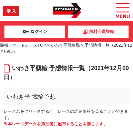
ログイン
無料会員登録
競輪・オートレースTOP
>
いわき平競輪場
>
予想情報一覧（2021年12
月09日）
いわき平競輪 予想情報一覧（2021年12月09
日）
いわき平 競輪予想
レース名をクリックすると、レースの詳細情報を見ることができま
す。
※本レースデータを第三者に配布することを禁じます。