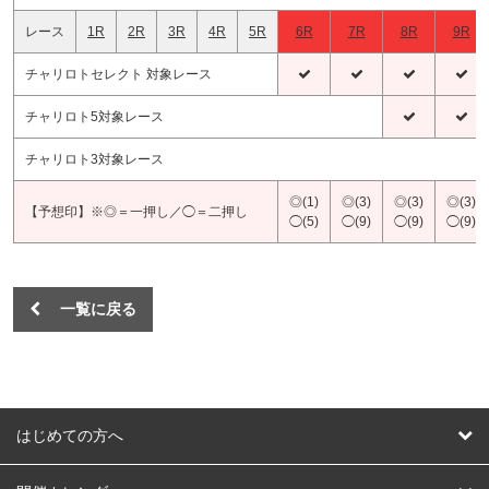
レース
1R
2R
3R
4R
5R
6R
7R
8R
9R
チャリロトセレクト 対象レース
チャリロト5対象レース
チャリロト3対象レース
◎(1)
◎(3)
◎(3)
◎(3)
【予想印】※◎＝一押し／◯＝二押し
◯(5)
◯(9)
◯(9)
◯(9)
一覧に戻る
はじめての方へ