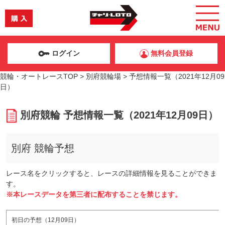
ログイン
無料会員登録
競輪・オートレースTOP
>
別府競輪場
>
予想情報一覧（2021年12月09
日）
別府競輪 予想情報一覧（2021年12月09日）
別府 競輪予想
レース名をクリックすると、レースの詳細情報を見ることができま
す。
※本レースデータを第三者に配布することを禁じます。
初日の予想（12月09日）