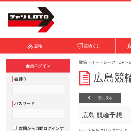
競輪
競輪くじ
競輪・オートレースTOP
>
会員ログイン
広島競輪
会員ID
一覧に戻る
パスワード
広島 競輪予想
次回から自動ログインす
レース名をクリックすると