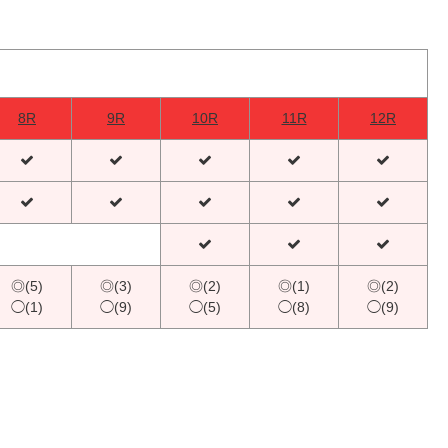
8R
9R
10R
11R
12R
◎(5)
◎(3)
◎(2)
◎(1)
◎(2)
◯(1)
◯(9)
◯(5)
◯(8)
◯(9)