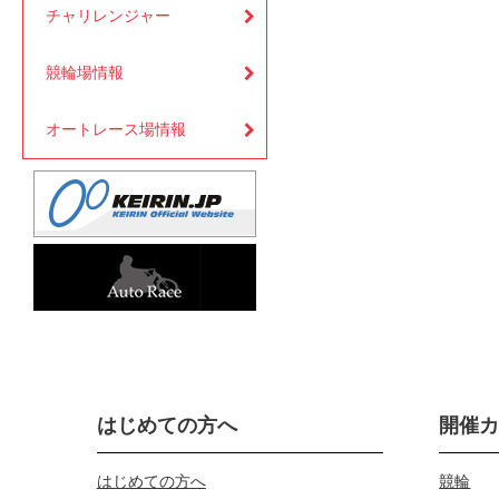
チャリレンジャー
競輪場情報
オートレース場情報
はじめての方へ
開催
はじめての方へ
競輪