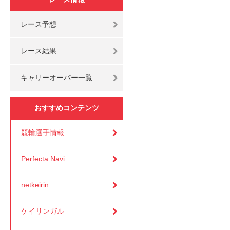
レース予想
レース結果
キャリーオーバー一覧
おすすめコンテンツ
競輪選手情報
Perfecta Navi
netkeirin
ケイリンガル