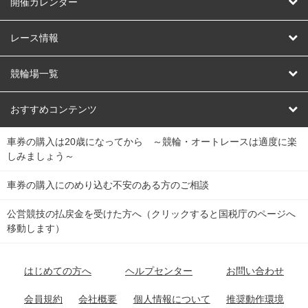
はじめての方へ
開催カレンダー
競輪
レース情報
オートレース
レース予想
競輪場一覧
競輪くじ
レース結果
北日本
函館競輪場
青森競輪場
いわき平競輪場
おすすめコンテンツ
車券の購入は20歳になってから ～競輪・オートレースは適度に楽
Dokanto!
キャリーオーバー一覧
関
競輪選手情報
弥彦競輪場
前橋競輪場
取手競輪場
宇都宮競輪場
しみましょう～
東
大宮競輪場
西武園競輪場
京王閣競輪場
立川競輪場
チャリロトプラザ
Perfecta Navi
車券の購入にのめり込む不安のある方のご相談
南
松戸競輪場
千葉競輪場
川崎競輪場
平塚競輪場
公営競技の払戻金を受けた方へ（クリックすると国税庁のページへ
netkeirin
関
移動します）
小田原競輪場
伊東競輪場
静岡競輪場
東
ケイリンガル
中
名古屋競輪場
岐阜競輪場
大垣競輪場
豊橋競輪場
はじめての方へ
ヘルプセンター
お問い合わせ
部
チャリレンジャー
富山競輪場
松阪競輪場
四日市競輪場
会員規約
会社概要
個人情報について
推奨動作環境