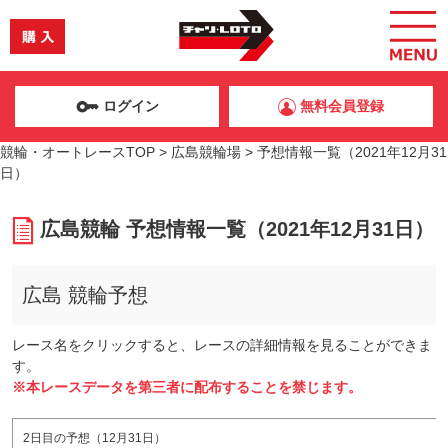
ログイン
無料会員登録
競輪・オートレースTOP
>
広島競輪場
>
予想情報一覧（2021年12月31
日）
広島競輪 予想情報一覧（2021年12月31日）
広島 競輪予想
レース名をクリックすると、レースの詳細情報を見ることができま
す。
※本レースデータを第三者に配布することを禁じます。
2日目の予想（12月31日）