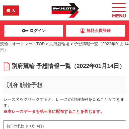
ログイン
無料会員登録
競輪・オートレースTOP
>
別府競輪場
>
予想情報一覧（2022年01月14
日）
別府競輪 予想情報一覧（2022年01月14日）
別府 競輪予想
レース名をクリックすると、レースの詳細情報を見ることができま
す。
※本レースデータを第三者に配布することを禁じます。
初日の予想（01月14日）