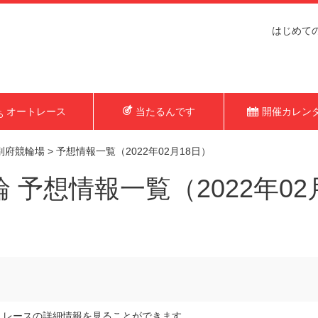
はじめて
オートレース
当たるんです
開催カレン
別府競輪場
>
予想情報一覧（2022年02月18日）
 予想情報一覧（2022年02
、レースの詳細情報を見ることができます。