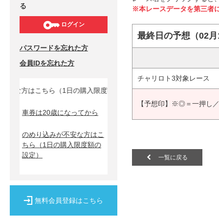
る
※本レースデータを第三者
ログイン
最終日の予想（02月
パスワードを忘れた方
会員IDを忘れた方
チャリロト3対象レース
安な方はこちら（1日の購入限度額の設定）↓
【予想印】※◎＝一押し
車券は20歳になってから
のめり込みが不安な方はこ
ちら
（1日の購入限度額の
設定）
一覧に戻る
無料会員登録はこちら