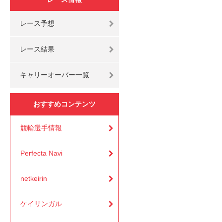
レース予想
レース結果
キャリーオーバー一覧
おすすめコンテンツ
競輪選手情報
Perfecta Navi
netkeirin
ケイリンガル