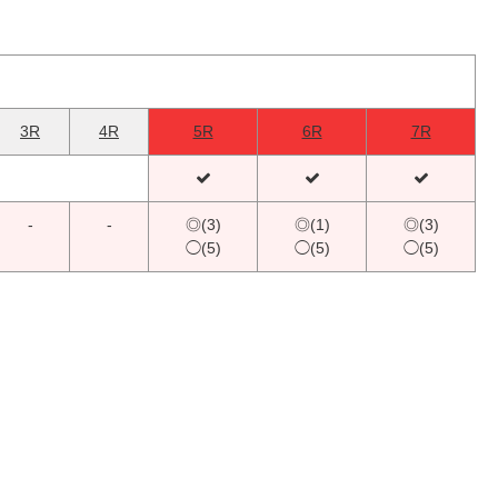
3R
4R
5R
6R
7R
-
-
◎(3)
◎(1)
◎(3)
◯(5)
◯(5)
◯(5)