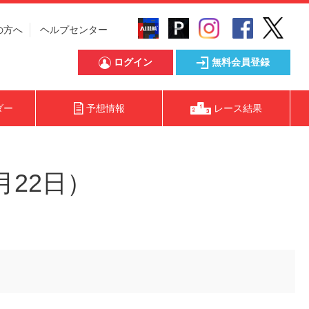
の方へ
ヘルプセンター
ログイン
無料会員登録
ダー
予想情報
レース結果
月22日）