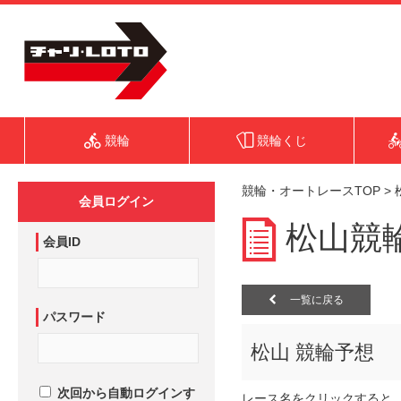
競輪
競輪くじ
競輪・オートレースTOP
>
会員ログイン
松山競輪
会員ID
一覧に戻る
パスワード
松山 競輪予想
次回から自動ログインす
レース名をクリックすると