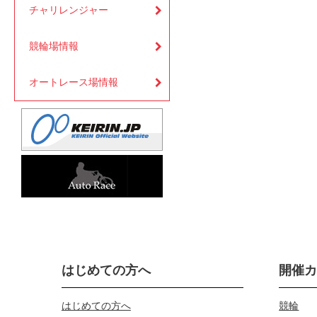
チャリレンジャー
競輪場情報
オートレース場情報
はじめての方へ
開催
はじめての方へ
競輪