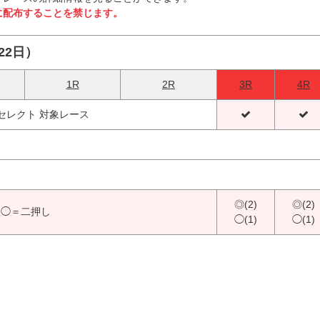
に配布することを禁じます。
22日）
1R
2R
3R
4R
セレクト 対象レース
◎(2)
◎(2)
／◯＝二押し
◯(1)
◯(1)