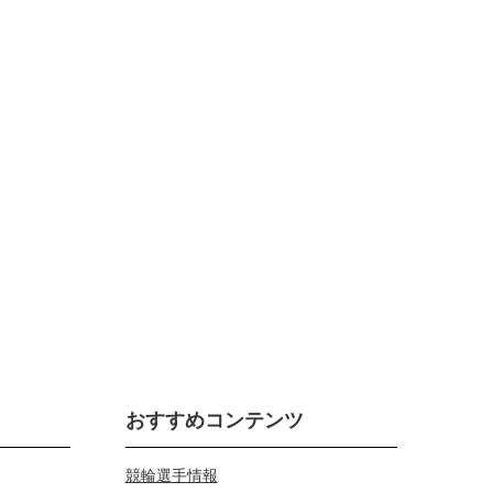
おすすめコンテンツ
競輪選手情報