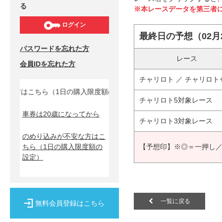
る
※本レースデータを第三者
ログイン
最終日の予想（02月
パスワードを忘れた方
レース
会員IDを忘れた方
チャリロト ／ チャリロト
な方はこちら（1日の購入限度額の設定）↓
チャリロト5対象レース
車券は20歳になってから
チャリロト3対象レース
のめり込みが不安な方はこ
ちら
（1日の購入限度額の
【予想印】※◎＝一押し
設定）
一覧に戻る
無料会員登録はこちら