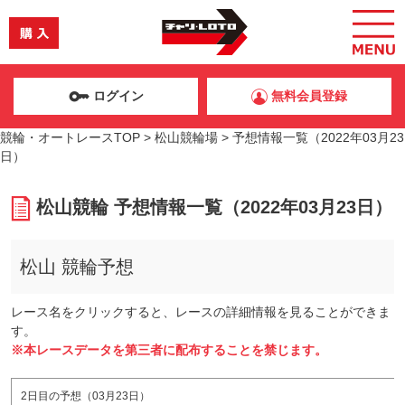
ログイン
無料会員登録
競輪・オートレースTOP
>
松山競輪場
>
予想情報一覧（2022年03月23
日）
松山競輪 予想情報一覧（2022年03月23日）
松山 競輪予想
レース名をクリックすると、レースの詳細情報を見ることができま
す。
※本レースデータを第三者に配布することを禁じます。
2日目の予想（03月23日）