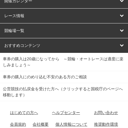
はじめての方へ
開催カレンダー
競輪
レース情報
オートレース
レース予想
競輪場一覧
競輪くじ
レース結果
北日本
函館競輪場
青森競輪場
いわき平競輪場
おすすめコンテンツ
車券の購入は20歳になってから ～競輪・オートレースは適度に楽
Dokanto!
キャリーオーバー一覧
関
競輪選手情報
弥彦競輪場
前橋競輪場
取手競輪場
宇都宮競輪場
しみましょう～
東
大宮競輪場
西武園競輪場
京王閣競輪場
立川競輪場
チャリロトプラザ
Perfecta Navi
車券の購入にのめり込む不安のある方のご相談
南
松戸競輪場
千葉競輪場
川崎競輪場
平塚競輪場
公営競技の払戻金を受けた方へ（クリックすると国税庁のページへ
netkeirin
関
移動します）
小田原競輪場
伊東競輪場
静岡競輪場
東
ケイリンガル
中
名古屋競輪場
岐阜競輪場
大垣競輪場
豊橋競輪場
はじめての方へ
ヘルプセンター
お問い合わせ
部
チャリレンジャー
富山競輪場
松阪競輪場
四日市競輪場
会員規約
会社概要
個人情報について
推奨動作環境