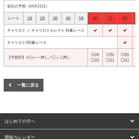
初日の予想（04月21日）
レース
1R
2R
3R
4R
5R
6R
7R
8R
チャリロト ／ チャリロトセレクト 対象レース
チャリロト5対象レース
◎(4)
◎(5)
◎(5)
◎
【予想印】※◎＝一押し／◯＝二押し
◯(2)
◯(1)
◯(1)
◯
一覧に戻る
はじめての方へ
はじめての方へ
開催カレンダー