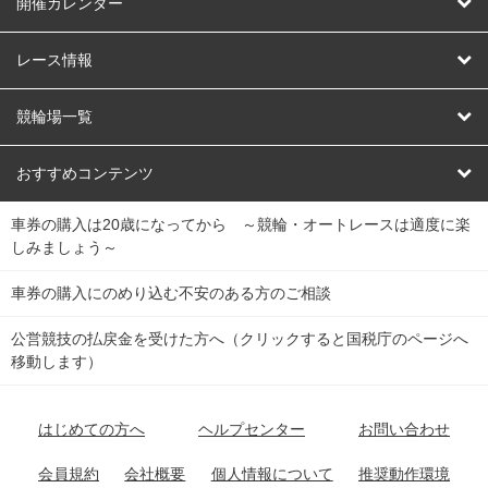
はじめての方へ
開催カレンダー
競輪
レース情報
オートレース
レース予想
競輪場一覧
競輪くじ
レース結果
北日本
函館競輪場
青森競輪場
いわき平競輪場
おすすめコンテンツ
車券の購入は20歳になってから ～競輪・オートレースは適度に楽
Dokanto!
キャリーオーバー一覧
関
競輪選手情報
弥彦競輪場
前橋競輪場
取手競輪場
宇都宮競輪場
しみましょう～
東
大宮競輪場
西武園競輪場
京王閣競輪場
立川競輪場
チャリロトプラザ
Perfecta Navi
車券の購入にのめり込む不安のある方のご相談
南
松戸競輪場
千葉競輪場
川崎競輪場
平塚競輪場
公営競技の払戻金を受けた方へ（クリックすると国税庁のページへ
netkeirin
関
移動します）
小田原競輪場
伊東競輪場
静岡競輪場
東
ケイリンガル
中
名古屋競輪場
岐阜競輪場
大垣競輪場
豊橋競輪場
はじめての方へ
ヘルプセンター
お問い合わせ
部
チャリレンジャー
富山競輪場
松阪競輪場
四日市競輪場
会員規約
会社概要
個人情報について
推奨動作環境