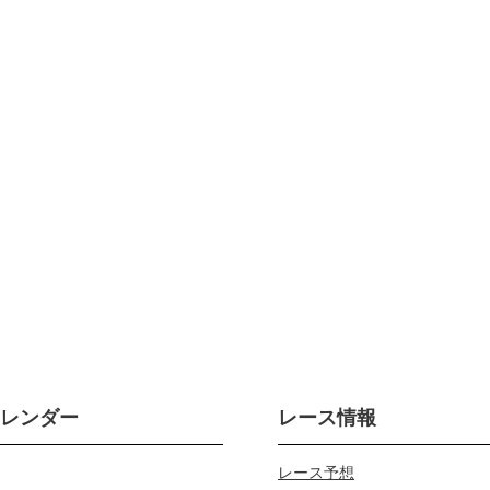
カレンダー
レース情報
レース予想