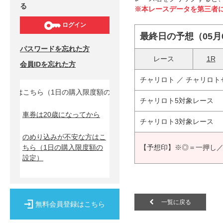
る
※本レースデータを第三者
ログイン
最終日の予想（05月
パスワードを忘れた方
レース
1R
会員IDを忘れた方
チャリロト ／ チャリロト
方はこちら（1日の購入限度額の設定）↓
チャリロト5対象レース
車券は20歳になってから
チャリロト3対象レース
のめり込みが不安な方はこ
ちら
（1日の購入限度額の
【予想印】※◎＝一押し
設定）
一覧に戻る
無料会員登録はこちら