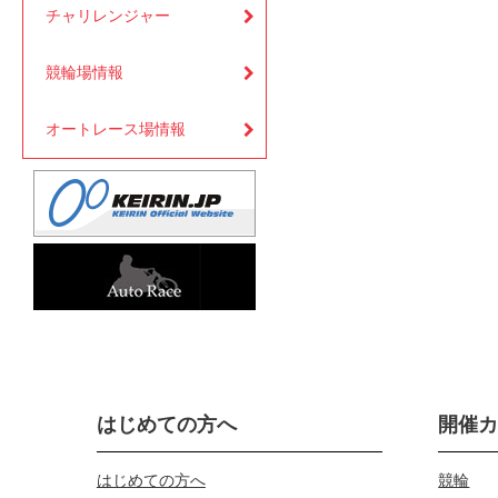
チャリレンジャー
競輪場情報
オートレース場情報
はじめての方へ
開催
はじめての方へ
競輪