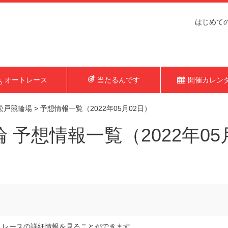
はじめて
オートレース
当たるんです
開催カレン
松戸競輪場
>
予想情報一覧（2022年05月02日）
 予想情報一覧（2022年05
、レースの詳細情報を見ることができます。