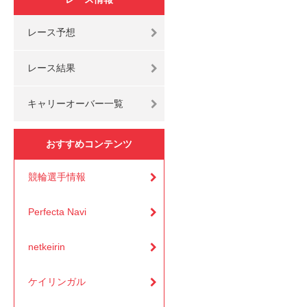
レース予想
レース結果
キャリーオーバー一覧
おすすめコンテンツ
競輪選手情報
Perfecta Navi
netkeirin
ケイリンガル