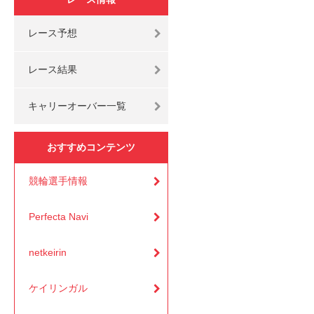
レース予想
レース結果
キャリーオーバー一覧
おすすめコンテンツ
競輪選手情報
Perfecta Navi
netkeirin
ケイリンガル