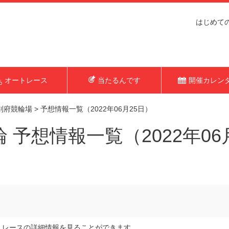
はじめて
オートレース
当たるんです
開催カレン
別府競輪場
>
予想情報一覧（2022年06月25日）
 予想情報一覧（2022年06
、レースの詳細情報を見ることができます。