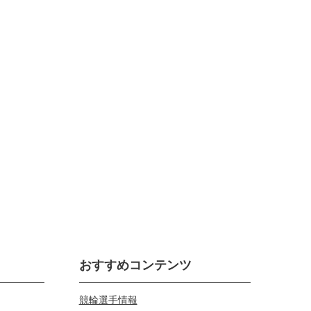
おすすめコンテンツ
競輪選手情報