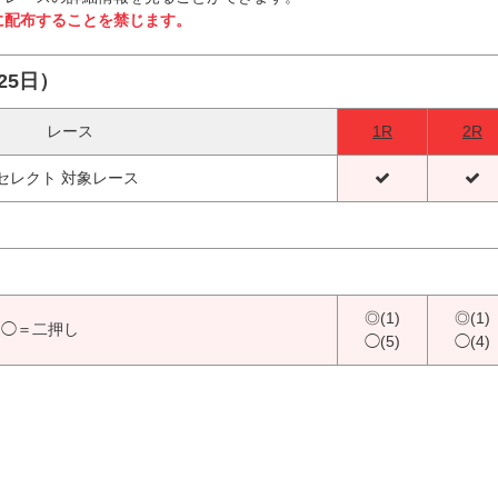
に配布することを禁じます。
25日）
レース
1R
2R
セレクト 対象レース
◎(1)
◎(1)
／◯＝二押し
◯(5)
◯(4)