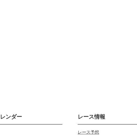
カレンダー
レース情報
レース予想