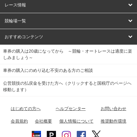
競輪
レース情報
オートレース
レース予想
競輪場一覧
競輪くじ
レース結果
北日本
函館競輪場
青森競輪場
いわき平競輪場
おすすめコンテンツ
車券の購入は20歳になってから ～競輪・オートレースは適度に楽
Dokanto!
キャリーオーバー一覧
関
競輪選手情報
弥彦競輪場
前橋競輪場
取手競輪場
宇都宮競輪場
しみましょう～
東
大宮競輪場
西武園競輪場
京王閣競輪場
立川競輪場
チャリロトプラザ
Perfecta Navi
車券の購入にのめり込む不安のある方のご相談
南
松戸競輪場
千葉競輪場
川崎競輪場
平塚競輪場
公営競技の払戻金を受けた方へ（クリックすると国税庁のページへ
netkeirin
関
移動します）
小田原競輪場
伊東競輪場
静岡競輪場
東
ケイリンガル
中
名古屋競輪場
岐阜競輪場
大垣競輪場
豊橋競輪場
はじめての方へ
ヘルプセンター
お問い合わせ
部
チャリレンジャー
富山競輪場
松阪競輪場
四日市競輪場
会員規約
会社概要
個人情報について
推奨動作環境
競輪場情報
近
福井競輪場
奈良競輪場
向日町競輪場
和歌山競輪場