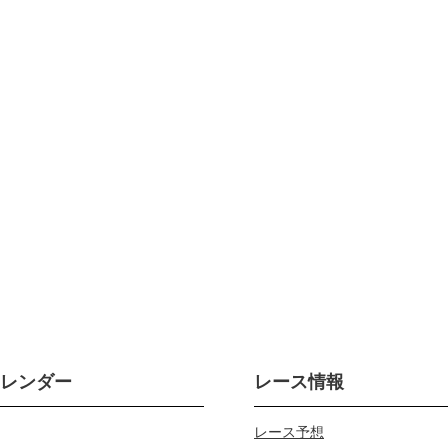
カレンダー
レース情報
レース予想