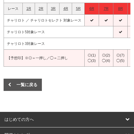
レース
1R
2R
3R
4R
5R
6R
7R
8R
チャリロト ／ チャリロトセレクト 対象レース
チャリロト5対象レース
チャリロト3対象レース
◎(1)
◎(2)
◎(7)
◎
【予想印】※◎＝一押し／◯＝二押し
◯(3)
◯(4)
◯(5)
◯
一覧に戻る
はじめての方へ