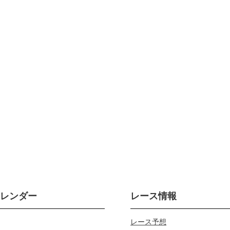
カレンダー
レース情報
レース予想