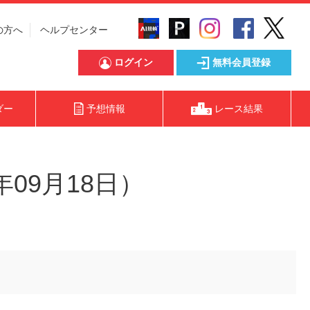
の方へ
ヘルプセンター
ログイン
無料会員登録
ダー
予想情報
レース結果
09月18日）