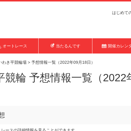
はじめて
オートレース
当たるんです
開催カレン
いわき平競輪場
>
予想情報一覧（2022年09月18日）
競輪 予想情報一覧（2022年
想
、レースの詳細情報を見ることができます。