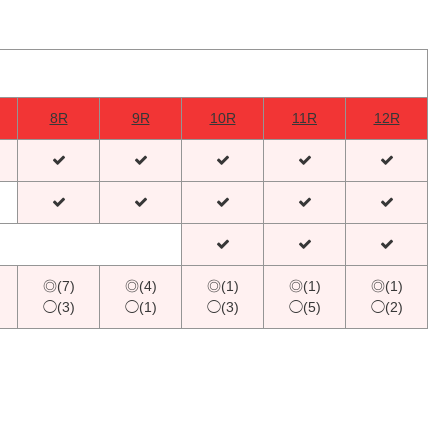
8R
9R
10R
11R
12R
◎(7)
◎(4)
◎(1)
◎(1)
◎(1)
◯(3)
◯(1)
◯(3)
◯(5)
◯(2)