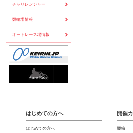
チャリレンジャー
競輪場情報
オートレース場情報
はじめての方へ
開催
はじめての方へ
競輪