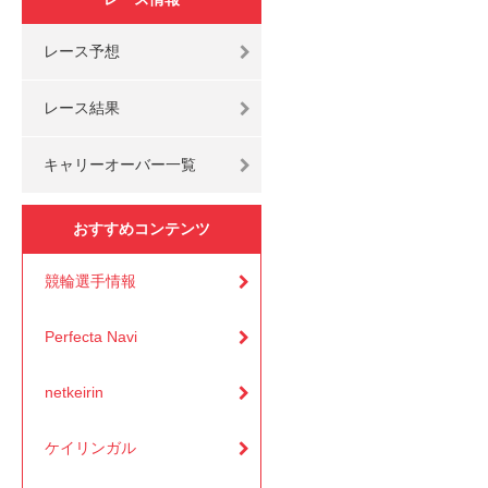
レース予想
レース結果
キャリーオーバー一覧
おすすめコンテンツ
競輪選手情報
Perfecta Navi
netkeirin
ケイリンガル