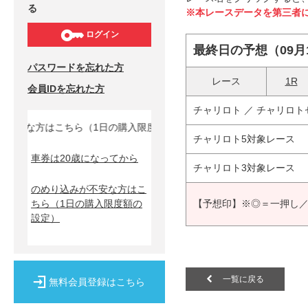
る
※本レースデータを第三者
ログイン
最終日の予想（09月
パスワードを忘れた方
レース
1R
会員IDを忘れた方
チャリロト ／ チャリロト
不安な方はこちら（1日の購入限度額の設定）↓
チャリロト5対象レース
車券は20歳になってから
チャリロト3対象レース
のめり込みが不安な方はこ
ちら
（1日の購入限度額の
【予想印】※◎＝一押し
設定）
一覧に戻る
無料会員登録はこちら