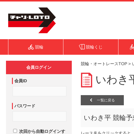
競輪
競輪くじ
競輪・オートレースTOP
>
会員ログイン
いわき平
会員ID
一覧に戻る
パスワード
いわき平 競輪予
次回から自動ログインす
レース名をクリックすると