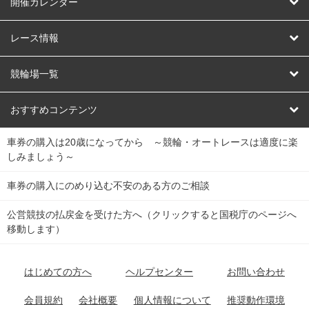
はじめての方へ
開催カレンダー
競輪
レース情報
オートレース
レース予想
競輪場一覧
競輪くじ
レース結果
北日本
函館競輪場
青森競輪場
いわき平競輪場
おすすめコンテンツ
車券の購入は20歳になってから ～競輪・オートレースは適度に楽
Dokanto!
キャリーオーバー一覧
関
競輪選手情報
弥彦競輪場
前橋競輪場
取手競輪場
宇都宮競輪場
しみましょう～
東
大宮競輪場
西武園競輪場
京王閣競輪場
立川競輪場
チャリロトプラザ
Perfecta Navi
車券の購入にのめり込む不安のある方のご相談
南
松戸競輪場
千葉競輪場
川崎競輪場
平塚競輪場
公営競技の払戻金を受けた方へ（クリックすると国税庁のページへ
netkeirin
関
移動します）
小田原競輪場
伊東競輪場
静岡競輪場
東
ケイリンガル
中
名古屋競輪場
岐阜競輪場
大垣競輪場
豊橋競輪場
はじめての方へ
ヘルプセンター
お問い合わせ
部
チャリレンジャー
富山競輪場
松阪競輪場
四日市競輪場
会員規約
会社概要
個人情報について
推奨動作環境